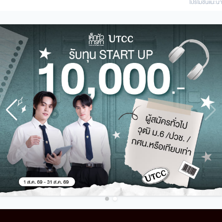
โปรโมชั่นแนะนํา