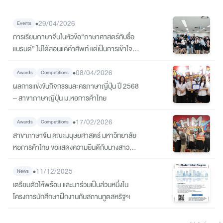
•
29/04/2026
Events
การเรียนภาษาจีนในหัวข้อ“ภาษาศาสตร์กับชื่อ
แบรนด์” ไม่ได้สอนแค่คำศัพท์ แต่เป็นการเข้าใจว่า
“ชื่อ” มีผลต่อการรับรู้ของผู้บริโภคอย่างไร
•
08/04/2026
Awards
Competitions
ผลการแข่งขันกิจกรรมละครภาษาญี่ปุ่น ปี 2568
– สาขาภาษาญี่ปุ่น ม.หอการค้าไทย
•
17/02/2026
Awards
Competitions
สาขาภาษาจีน คณะมนุษยศาสตร์ มหาวิทยาลัย
หอการค้าไทย ขอแสดงความยินดีกับนางสาวฟ้า
ใส โตจรัส นักศึกษาชั้นปีที่ 1 สาขาภาษาจีน ได้รับ
•
รางวัลที่ 2 จากการแข่งขันพากย์เสียงวิดีโอภาษา
11/12/2025
News
จีน ระดับอุดมศึกษา
เตรียมตัวให้พร้อม และมาร่วมเป็นส่วนหนึ่งใน
โครงการนักศึกษาฝึกงานกับสถานทูตสหรัฐฯ