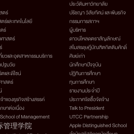
ประวัติมหาวิทยาลัย
สตร์
ปรัชญา วิสัยทัศน์ และพันธกิจ
ตร์และเทคโนโลยี
กรรมการสภาฯ
ตร์
ผู้บริหาร
ศาสตร์
ดาวน์โหลดตราสัญลักษณ์
์
สโมสรดุษฎีบัณฑิตกิตติมศักดิ์
ี่ยวและอุตสาหกรรมบริการ
ศิษย์เก่า
าปฐมวัย
นักศึกษาปัจจุบัน
์ตและดีไซน์
ปฏิทินการศึกษา
าสตร์
ทุนการศึกษา
์
รายงานประจำปี
จ้าของธุรกิจสร้างสรรค์
ประกาศจัดซื้อจัดจ้าง
กษาต่อเนื่อง
Talk to President
l School of Management
UTCC Partnership
Apple Distinguished School
际管理学院