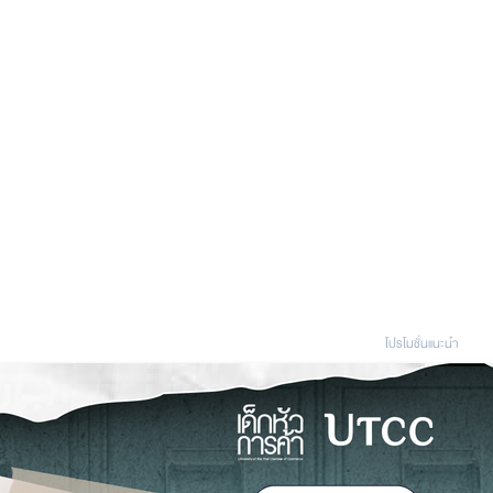
โปรโมชั่นแนะนํา