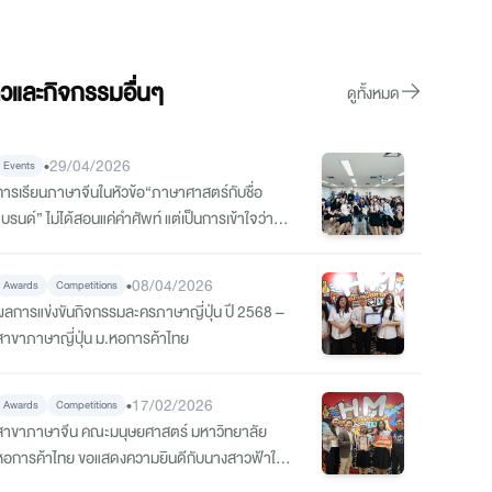
าวและกิจกรรมอื่นๆ
ดูทั้งหมด
•
29/04/2026
Events
การเรียนภาษาจีนในหัวข้อ“ภาษาศาสตร์กับชื่อ
แบรนด์” ไม่ได้สอนแค่คำศัพท์ แต่เป็นการเข้าใจว่า
ชื่อ” มีผลต่อการรับรู้ของผู้บริโภคอย่างไร
•
08/04/2026
Awards
Competitions
ผลการแข่งขันกิจกรรมละครภาษาญี่ปุ่น ปี 2568 –
สาขาภาษาญี่ปุ่น ม.หอการค้าไทย
•
17/02/2026
Awards
Competitions
สาขาภาษาจีน คณะมนุษยศาสตร์ มหาวิทยาลัย
หอการค้าไทย ขอแสดงความยินดีกับนางสาวฟ้าใส
โตจรัส นักศึกษาชั้นปีที่ 1 สาขาภาษาจีน ได้รับรางวัล