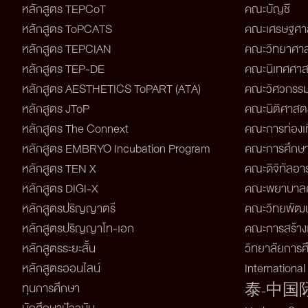
หลักสูตร TEPCoT
คณะบัญชี
หลักสูตร ToPCATS
คณะเศรษฐศา
หลักสูตร TEPCIAN
คณะวิทยาศาส
หลักสูตร TEP-DE
คณะนิเทศศาส
หลักสูตร AESTHETICS ToPART (ATA)
คณะวิศวกรรม
หลักสูตร JToP
คณะนิติศาสตร
หลักสูตร The Connext
คณะการท่องเท
หลักสูตร EMBRYO Incubation Program
คณะการศึกษ
หลักสูตร TEN X
คณะดิจิทัลอาร
หลักสูตร DIGI-X
คณะพยาบาลศ
หลักสูตรปริญญาตรี
คณะวิทยพัฒน
หลักสูตรปริญญาโท-เอก
คณะการสร้างเ
หลักสูตรระยะสั้น
วิทยาลัยการศึ
หลักสูตรออนไลน์
Internationa
ทุนการศึกษา
泰-中国