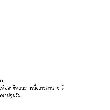
รรม
เพื่ออาชีพและการสื่อสารนานาชาติ
ึกษาปฐมวัย