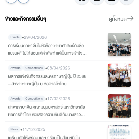
ข่าวและกิจกรรมอื่นๆ
ดูทั้งหมด
•
29/04/2026
Events
การเรียนภาษาจีนในหัวข้อ“ภาษาศาสตร์กับชื่อ
แบรนด์” ไม่ได้สอนแค่คำศัพท์ แต่เป็นการเข้าใจว่า
“ชื่อ” มีผลต่อการรับรู้ของผู้บริโภคอย่างไร
•
08/04/2026
Awards
Competitions
ผลการแข่งขันกิจกรรมละครภาษาญี่ปุ่น ปี 2568
– สาขาภาษาญี่ปุ่น ม.หอการค้าไทย
•
17/02/2026
Awards
Competitions
สาขาภาษาจีน คณะมนุษยศาสตร์ มหาวิทยาลัย
หอการค้าไทย ขอแสดงความยินดีกับนางสาวฟ้า
ใส โตจรัส นักศึกษาชั้นปีที่ 1 สาขาภาษาจีน ได้รับ
•
รางวัลที่ 2 จากการแข่งขันพากย์เสียงวิดีโอภาษา
11/12/2025
News
จีน ระดับอุดมศึกษา
เตรียมตัวให้พร้อม และมาร่วมเป็นส่วนหนึ่งใน