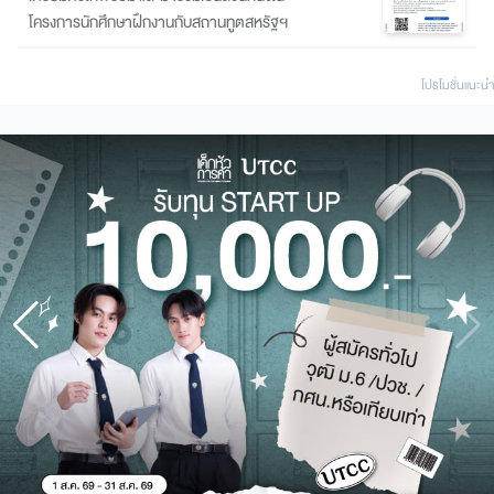
โครงการนักศึกษาฝึกงานกับสถานทูตสหรัฐฯ
โปรโมชั่นแนะนํา