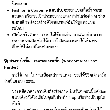
ร้อยแบบ!
Fashion & Costume แบบสับ:
จะออกแบบเสื้อผ้า หมวก
แว่นตา หรือกระเป๋าประกอบการแสดง ก็ทำได้ว่องไว AI ช่วย
แมตช์สี วางโครงสร้าง ดีไซน์แพทเทิร์นให้ดูแพงแบบ
ตะโกน!
เปิดโลกจินตนาการ:
AI ไม่ได้มาแย่งงาน แต่มาช่วยขยาย
เพดานความคิด ช่วยให้เรากล้าคิดนอกกรอบ ได้เห็นงาน
ดีไซน์ที่ไม่เคยมีใครทำมาก่อน
🚀 ทำงานไวขึ้น Creative มากขึ้น (Work Smarter not
Harder)
การใช้ AI ในงานเบื้องหลังการแสดง ช่วยให้ชีวิตเด็กอาร์ต
ง่ายขึ้นแบบ 300%:
ประหยัดเวลา:
จากเดิมต้องร่างภาพเป็นวันๆ ตอนนี้แค่ Gen
แป๊บเดียวก็ได้ไอเดียไปคุยกับช่างทำ Prop หรือช่างเย็บชุดได้
ทันที
ความแม่นยำสูง:
ออกแบบโครงสร้างหมวกหรือแว่นตาได้