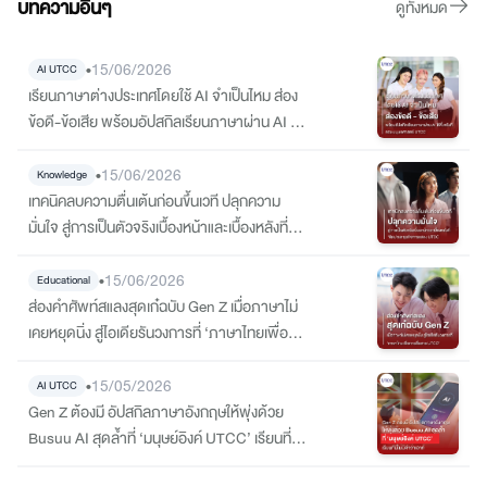
บทความอื่นๆ
ดูทั้งหมด
•
15/06/2026
AI UTCC
เรียนภาษาต่างประเทศโดยใช้ AI จำเป็นไหม ส่อง
ข้อดี-ข้อเสีย พร้อมอัปสกิลเรียนภาษาผ่าน AI ให้
จึ้งจริงที่ คณะมนุษยศาสตร์ UTCC
•
15/06/2026
Knowledge
เทคนิคลบความตื่นเต้นก่อนขึ้นเวที ปลุกความ
มั่นใจ สู่การเป็นตัวจริงเบื้องหน้าและเบื้องหลังที่
‘ศิลปะและธุรกิจการแสดง UTCC
•
15/06/2026
Educational
ส่องคำศัพท์สแลงสุดเก๋ฉบับ Gen Z เมื่อภาษาไม่
เคยหยุดนิ่ง สู่ไอเดียรันวงการที่ ‘ภาษาไทยเพื่อ
การสื่อสาร UTCC’
•
15/05/2026
AI UTCC
Gen Z ต้องมี อัปสกิลภาษาอังกฤษให้พุ่งด้วย
Busuu AI สุดล้ำที่ ‘มนุษย์อิงค์ UTCC’ เรียนที่นี่
ไม่มีคำว่าเอาท์!