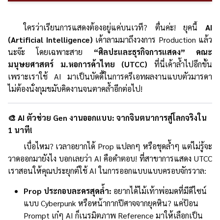
ใครว่าเรียนการแสดงต้องอยู่แค่บนเวที? ตื่นค่ะ! ยุคนี้
AI
(Artificial Intelligence)
เค้าลามมาถึงวงการ Production แล้ว
นะจ๊ะ โดยเฉพาะสาย
“ศิลปะและธุรกิจการแสดง” คณะ
มนุษยศาสตร์ ม.หอการค้าไทย (UTCC)
ที่นี่เค้าล้ำไปอีกขั้น
เพราะเราใช้ AI มาเป็นบัดดี้ในการครีเอทผลงานแบบตัวมารดา
ไม่ต้องนั่งกุมขมับคิดงานจนตาคล้ำอีกต่อไป!
🎨 AI ตัวช่วย Gen งานออกแบบ: จากจินตนาการสู่โลกจริงใน
1 นาที!
เบื่อไหม? เวลาอยากได้ Prop แปลกๆ หรือชุดล้ำๆ แต่ไม่รู้จะ
วาดออกมายังไง บอกเลยว่า AI คือคำตอบ! ที่สาขาการแสดง UTCC
เราสอนให้คุณประยุกต์ใช้ AI ในการออกแบบแบบครอบจักรวาล:
Prop ประกอบละครสุดล้ำ:
อยากได้ไม้เท้าพ่อมดที่มีดีไซน์
แบบ Cyberpunk หรือหน้ากากปีศาจจากยุคหิน? แค่ป้อน
Prompt เก๋ๆ AI ก็เนรมิตภาพ Reference มาให้เลือกเป็น