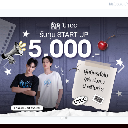
โปรโมชั่นแนะนํา