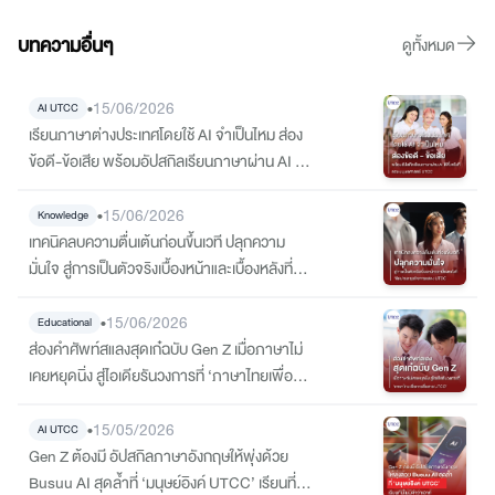
บทความอื่นๆ
ดูทั้งหมด
•
15/06/2026
AI UTCC
เรียนภาษาต่างประเทศโดยใช้ AI จำเป็นไหม ส่อง
ข้อดี-ข้อเสีย พร้อมอัปสกิลเรียนภาษาผ่าน AI ให้
จึ้งจริงที่ คณะมนุษยศาสตร์ UTCC
•
15/06/2026
Knowledge
เทคนิคลบความตื่นเต้นก่อนขึ้นเวที ปลุกความ
มั่นใจ สู่การเป็นตัวจริงเบื้องหน้าและเบื้องหลังที่
‘ศิลปะและธุรกิจการแสดง UTCC
•
15/06/2026
Educational
ส่องคำศัพท์สแลงสุดเก๋ฉบับ Gen Z เมื่อภาษาไม่
เคยหยุดนิ่ง สู่ไอเดียรันวงการที่ ‘ภาษาไทยเพื่อ
การสื่อสาร UTCC’
•
15/05/2026
AI UTCC
Gen Z ต้องมี อัปสกิลภาษาอังกฤษให้พุ่งด้วย
Busuu AI สุดล้ำที่ ‘มนุษย์อิงค์ UTCC’ เรียนที่นี่