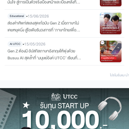
มั่นใจ สู่การเป็นตัวจริงเบื้องหน้าและเบื้องหลังที่
‘ศิลปะและธุรกิจการแสดง UTCC
•
15/06/2026
Educational
ส่องคำศัพท์สแลงสุดเก๋ฉบับ Gen Z เมื่อภาษาไม่
เคยหยุดนิ่ง สู่ไอเดียรันวงการที่ ‘ภาษาไทยเพื่อ
การสื่อสาร UTCC’
•
15/05/2026
AI UTCC
Gen Z ต้องมี อัปสกิลภาษาอังกฤษให้พุ่งด้วย
Busuu AI สุดล้ำที่ ‘มนุษย์อิงค์ UTCC’ เรียนที่นี่
ไม่มีคำว่าเอาท์!
โปรโมชั่นแนะนํา