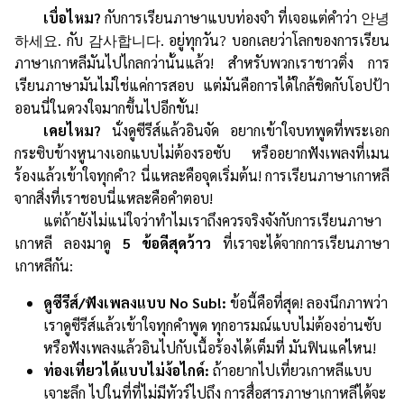
เบื่อไหม?
กับการเรียนภาษาแบบท่องจำ ที่เจอแต่คำว่า 안녕
하세요. กับ 감사합니다. อยู่ทุกวัน? บอกเลยว่าโลกของการเรียน
ภาษาเกาหลีมันไปไกลกว่านั้นแล้ว! สำหรับพวกเราชาวติ่ง การ
เรียนภาษามันไม่ใช่แค่การสอบ แต่มันคือการได้ใกล้ชิดกับโอปป้า
ออนนี่ในดวงใจมากขึ้นไปอีกขั้น!
เคยไหม?
นั่งดูซีรีส์แล้วอินจัด อยากเข้าใจบทพูดที่พระเอก
กระซิบข้างหูนางเอกแบบไม่ต้องรอซับ หรืออยากฟังเพลงที่เมน
ร้องแล้วเข้าใจทุกคำ? นี่แหละคือจุดเริ่มต้น! การเรียนภาษาเกาหลี
จากสิ่งที่เราชอบนี่แหละคือคำตอบ!
แต่ถ้ายังไม่แน่ใจว่าทำไมเราถึงควรจริงจังกับการเรียนภาษา
เกาหลี ลองมาดู
5 ข้อดีสุดว้าว
ที่เราจะได้จากการเรียนภาษา
เกาหลีกัน:
ดูซีรีส์/ฟังเพลงแบบ No Sub!:
ข้อนี้คือที่สุด! ลองนึกภาพว่า
เราดูซีรีส์แล้วเข้าใจทุกคำพูด ทุกอารมณ์แบบไม่ต้องอ่านซับ
หรือฟังเพลงแล้วอินไปกับเนื้อร้องได้เต็มที่ มันฟินแค่ไหน!
ท่องเที่ยวได้แบบไม่ง้อไกด์:
ถ้าอยากไปเที่ยวเกาหลีแบบ
เจาะลึก ไปในที่ที่ไม่มีทัวร์ไปถึง การสื่อสารภาษาเกาหลีได้จะ