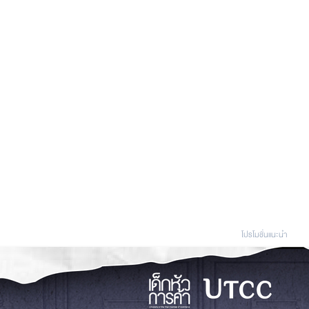
โปรโมชั่นแนะนํา