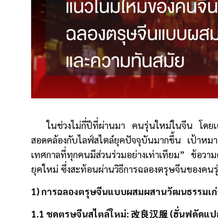
ในช่วงไม่กี่ปีที่ผ่านมา คนรุ่นใหม่ในจีน โด
สอดคล้องกับไลฟ์สไตล์ยุคปัจจุบันมากขึ้น เป้าห
เทศกาลที่ทุกคนมีส่วนร่วมอย่างเท่าเทียม” ข้อวามด
ยุคใหม่ ซึ่งสะท้อนผ่านวิธีการฉลองตรุษจีนของคนร
1) การฉลองตรุษจีนแบบผสมผสานวัฒนธรรมเก่า–ใ
1.1 ชุดตรุษจีนสไตล์ใหม่: 改良汉服 (ฮั่นฟูดัดแป