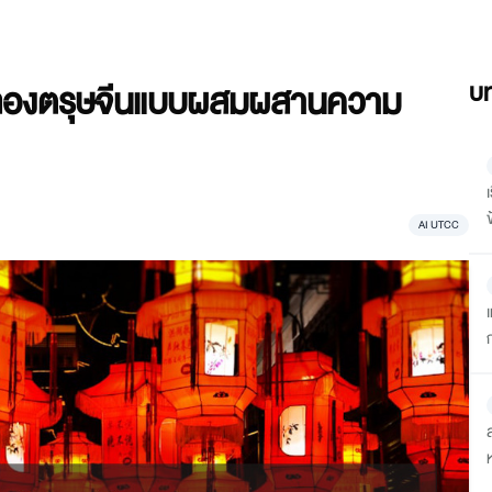
ฉลองตรุษจีนแบบผสมผสานความ
บท
ข
AI UTCC
เ
ก
ห