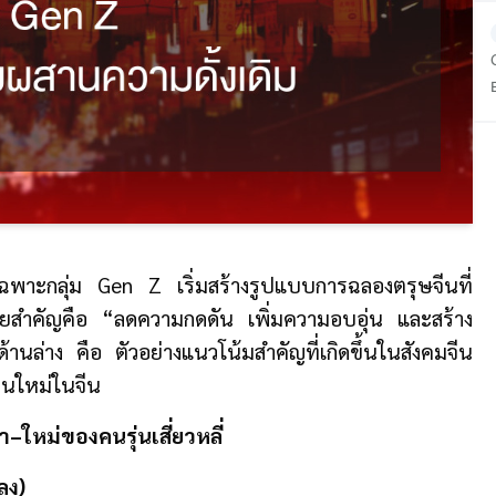
B
ยเฉพาะกลุ่ม Gen Z เริ่มสร้างรูปแบบการฉลองตรุษจีนที่
มายสำคัญคือ “ลดความกดดัน เพิ่มความอบอุ่น และสร้าง
้านล่าง คือ ตัวอย่างแนวโน้มสำคัญที่เกิดขึ้นในสังคมจีน
ุ่นใหม่ในจีน
หม่ของคนรุ่นเสี่ยวหลี่
ลง)