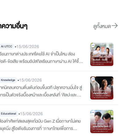
ความอื่นๆ
ดูทั้งหมด
•
15/06/2026
AI UTCC
เรียนภาษาต่างประเทศโดยใช้ AI จำเป็นไหม ส่อง
้อดี-ข้อเสีย พร้อมอัปสกิลเรียนภาษาผ่าน AI ให้จึ้ง
จริงที่ คณะมนุษยศาสตร์ UTCC
•
15/06/2026
Knowledge
ทคนิคลบความตื่นเต้นก่อนขึ้นเวที ปลุกความมั่นใจ สู่
ารเป็นตัวจริงเบื้องหน้าและเบื้องหลังที่ ‘ศิลปะและ
ธุรกิจการแสดง UTCC
•
15/06/2026
Educational
ส่องคำศัพท์สแลงสุดเก๋ฉบับ Gen Z เมื่อภาษาไม่เคย
ยุดนิ่ง สู่ไอเดียรันวงการที่ ‘ภาษาไทยเพื่อการ
สื่อสาร UTCC’