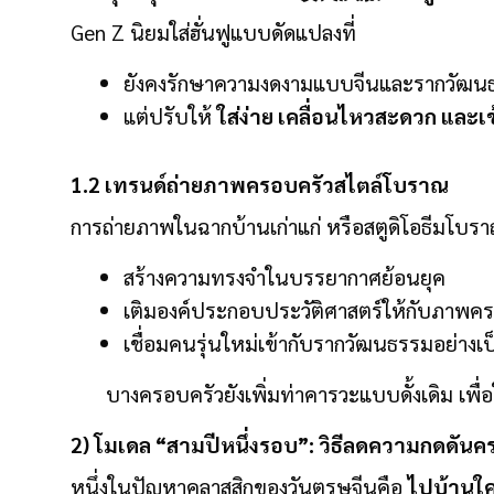
Gen Z นิยมใส่ฮั่นฟูแบบดัดแปลงที่
ยังคงรักษาความงดงามแบบจีนและรากวัฒน
แต่ปรับให้
ใส่ง่าย เคลื่อนไหวสะดวก และเ
1.2 เทรนด์ถ่ายภาพครอบครัวสไตล์โบราณ
การถ่ายภาพในฉากบ้านเก่าแก่ หรือสตูดิโอธีมโบร
สร้างความทรงจำในบรรยากาศย้อนยุค
เติมองค์ประกอบประวัติศาสตร์ให้กับภาพค
เชื่อมคนรุ่นใหม่เข้ากับรากวัฒนธรรมอย่างเ
บางครอบครัวยังเพิ่มท่าคารวะแบบดั้งเดิม เพื่อ
2) โมเดล “สามปีหนึ่งรอบ”: วิธีลดความกดดันค
หนึ่งในปัญหาคลาสสิกของวันตรุษจีนคือ
ไปบ้านใค