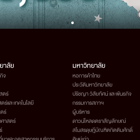
ยาลัย
มหาวิทยาลัย
กิจ
หอการค้าไทย
ประวัติมหาวิทยาลัย
สตร์
ปรัชญา วิสัยทัศน์ และพันธกิจ
ตร์และเทคโนโลยี
กรรมการสภาฯ
ตร์
ผู้บริหาร
ศาสตร์
ดาวน์โหลดตราสัญลักษณ์
์
สโมสรดุษฎีบัณฑิตกิตติมศักดิ์
ี่ยวและอุตสาหกรรมบริการ
ศิษย์เก่า