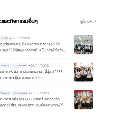
าวและกิจกรรมอื่นๆ
ดูทั้งหมด
•
29/04/2026
Events
การเรียนภาษาจีนในหัวข้อ“ภาษาศาสตร์กับชื่อ
แบรนด์” ไม่ได้สอนแค่คำศัพท์ แต่เป็นการเข้าใจว่า
ชื่อ” มีผลต่อการรับรู้ของผู้บริโภคอย่างไร
•
08/04/2026
Awards
Competitions
ผลการแข่งขันกิจกรรมละครภาษาญี่ปุ่น ปี 2568 –
สาขาภาษาญี่ปุ่น ม.หอการค้าไทย
•
17/02/2026
Awards
Competitions
สาขาภาษาจีน คณะมนุษยศาสตร์ มหาวิทยาลัย
หอการค้าไทย ขอแสดงความยินดีกับนางสาวฟ้าใส
โตจรัส นักศึกษาชั้นปีที่ 1 สาขาภาษาจีน ได้รับรางวัล