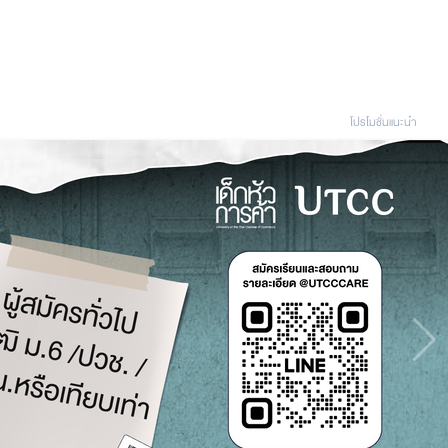
โปรโมชั่นแนะนํา