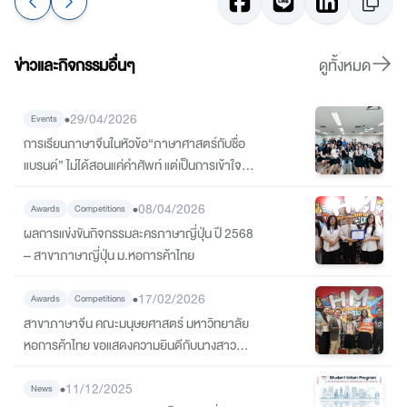
ข่าวและกิจกรรมอื่นๆ
ดูทั้งหมด
•
29/04/2026
Events
การเรียนภาษาจีนในหัวข้อ“ภาษาศาสตร์กับชื่อ
แบรนด์” ไม่ได้สอนแค่คำศัพท์ แต่เป็นการเข้าใจว่า
“ชื่อ” มีผลต่อการรับรู้ของผู้บริโภคอย่างไร
•
08/04/2026
Awards
Competitions
ผลการแข่งขันกิจกรรมละครภาษาญี่ปุ่น ปี 2568
– สาขาภาษาญี่ปุ่น ม.หอการค้าไทย
•
17/02/2026
Awards
Competitions
สาขาภาษาจีน คณะมนุษยศาสตร์ มหาวิทยาลัย
หอการค้าไทย ขอแสดงความยินดีกับนางสาวฟ้า
ใส โตจรัส นักศึกษาชั้นปีที่ 1 สาขาภาษาจีน ได้รับ
•
รางวัลที่ 2 จากการแข่งขันพากย์เสียงวิดีโอภาษา
11/12/2025
News