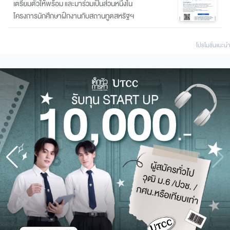
จีน ระดับอุดมศึกษา
เตรียมตัวให้พร้อม และมาร่วมเป็นส่วนหนึ่งใน
โครงการนักศึกษาฝึกงานกับสถานทูตสหรัฐฯ
โปรโมชั่นแนะนํา