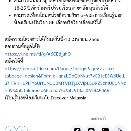
สามารถแนะนำญาติหรือบุคคลที่นักศึกษารู้จักอายุระหว่าง
18-25 ปีเข้าร่วมทริปร่วมเรียนภาษาอังกฤษด้วยได้
สามารถเทียบโอนหน่วยกิตรายวิชา GE905 การเรียนรู้นอก
ห้องเรียนเป็นวิชา GE เลือกหรือวิชาเลือกเสรีได้
สมัครร่วมโครงการได้ตั้งแต่วันนี้-10 เมษายน 2568
สอบถามข้อมูลได้ที่
https://line.me/ti/g/A6CEd_uhO-
สมัครได้ที่
https://forms.office.com/Pages/DesignPageV2.aspx?
subpage=design&FormId=gnzLDoQbNkut7yCBtcESW6UglL
u7_F9IrHLPlFYpUrtUNUU0MTVHTjJXVlpLSU9ZSzhIUE1NNz
hIWS4u&Token=3a68cdba75c9429f8aa061845066
เรียนรู้นอกห้องเรียน กับ Discover Malaysia
แชร์ข่าวนี้