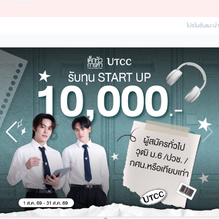
โปรโมชั่นแนะนํา