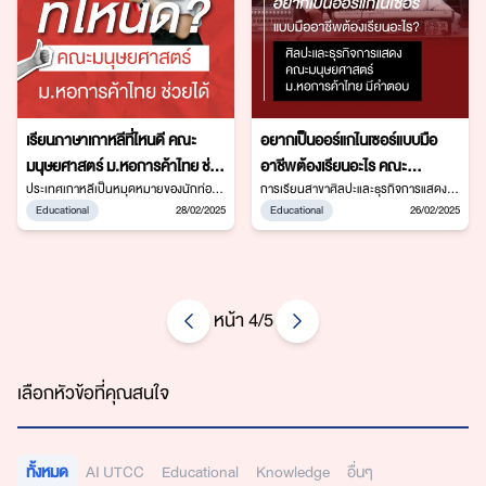
เรียนภาษาเกาหลีที่ไหนดี คณะ
อยากเป็นออร์แกไนเซอร์แบบมือ
มนุษยศาสตร์ ม.หอการค้าไทย ช่วย
อาชีพต้องเรียนอะไร คณะ
ได้
ประเทศเกาหลีเป็นหมุดหมายของนักท่อง
มนุษยศาสตร์ ม.หอการค้าไทย มี
การเรียนสาขาศิลปะและธุรกิจการแสดง
เที่ยวไทยหลายๆคนที่อยากจะเดินทางไป
คณะมนุษยศาสตร์ ม.หอการค้าไทย
Educational
28/02/2025
Educational
26/02/2025
คำตอบ
สัมผัสประสบการณ์พิเศษ แต่ปัญหาที่เป็น
สามารถเปิดโอกาสให้คุณเข้าสู่วงการอีเวน
อุปสรรคคือการผ่าน ต.ม. ที่มีปัจจัยหลาย
ท์และออร์แกไนเซอร์ได้อย่างมืออาชีพ
อย่าง หนึ่งในนั้นคงหนีไม่พ้นเรื่องการ
สื่อสาร
หน้า 4/5
เลือกหัวข้อที่คุณสนใจ
ทั้งหมด
AI UTCC
Educational
Knowledge
อื่นๆ