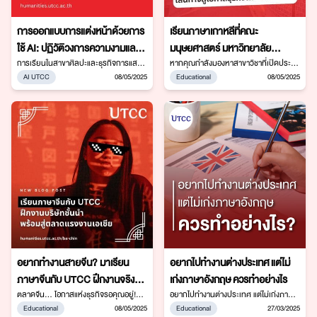
การออกแบบการแต่งหน้าด้วยการ
เรียนภาษาเกาหลีที่คณะ
ใช้ AI: ปฏิวัติวงการความงามและ
มนุษยศาสตร์ มหาวิทยาลัย
การแสดง สาขาวิชาศิลปะธุรกิจ
การเรียนในสาขาศิลปะและธุรกิจการแสดง
หอการค้าไทย: เส้นทางสู่โอกาสใน
หากคุณกำลังมองหาสาขาวิชาที่เปิดประตู
คณะมนุษยศาสตร์ ม.หอการค้าไทย
สู่โอกาสในโลกธุรกิจระหว่างประเทศและ
AI UTCC
08/05/2025
Educational
08/05/2025
การแสดง คณะมนุษยศาสตร์
โลกธุรกิจและวัฒนธรรม
เป็นการเตรียมตัวสำหรับอาชีพใน
ความเข้าใจวัฒนธรรมที่ลึกซึ้ง สาขาภาษา
มหาวิทยาลัยหอการค้าไทย
อุตสาหกรรมบันเทิง ซึ่งเต็มไปด้วยความ
เกาหลี คณะมนุษยศาสตร์ มหาวิทยาลัย
คิดสร้างสรรค์และทักษะที่หลากหลาย
หอการค้าไทย (UTCC) อาจเป็นคำตอบที่ใช่
หนึ่งในทักษะที่สำคัญคือ การแต่งหน้าและ
สำหรับคุณ
ทำผม ซึ่งมีบทบาทสำคัญในกระบวนการ
สร้างภาพลักษณ์ของนักแสดง
อยากทำงานสายจีน? มาเรียน
อยากไปทำงานต่างประเทศ แต่ไม่
ภาษาจีนกับ UTCC ฝึกงานจริงกับ
เก่งภาษาอังกฤษ ควรทำอย่างไร
บริษัทชั้นนำ เรียนรู้วัฒนธรรมจีน
ตลาดจีน… โอกาสแห่งธุรกิจรอคุณอยู่!
อยากไปทำงานต่างประเทศ แต่ไม่เก่งภาษา
เรียนภาษาจีนที่มหาวิทยาลัย
อังกฤษ ควรทำอย่างไร
Educational
08/05/2025
Educational
27/03/2025
และเตรียมพร้อมสู่ตลาดแรงงาน