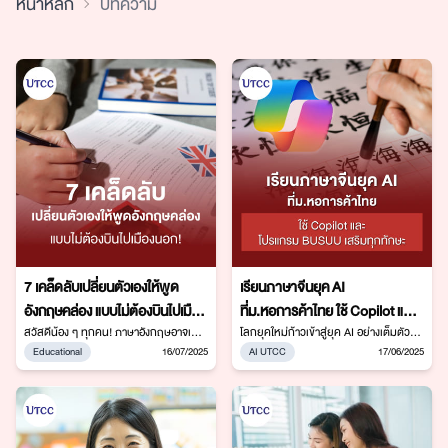
หน้าหลัก
บทความ
7 เคล็ดลับเปลี่ยนตัวเองให้พูด
เรียนภาษาจีนยุค AI
อังกฤษคล่อง แบบไม่ต้องบินไปเมือง
ที่ม.หอการค้าไทย ใช้ Copilot และ
นอก!
สวัสดีน้อง ๆ ทุกคน! ภาษาอังกฤษอาจเคย
โปรแกรม BUSUU เสริมทุกทักษะ
โลกยุคใหม่ก้าวเข้าสู่ยุค AI อย่างเต็มตัว
ดูน่ากลัว แต่จริงๆ แล้วมันสนุกกว่าที่คิด
เทคโนโลยีนี้เข้ามามีบทบาทสำคัญในหลาก
Educational
16/07/2025
AI UTCC
17/06/2025
เยอะ วันนี้พี่มี 7 เคล็ดลับเด็ดๆ ที่จะช่วยให้
หลายวงการ รวมถึงวงการวรรณกรรม
น้อง ๆ พูดอังกฤษได้ลื่นปื๊ด แบบไม่ต้องไป
และการเรียนรู้ภาษา นักศึกษาสาขาภาษา
ต่างประเทศสักก้าวเดียว แถมยังสนุก
จีน คณะมนุษยศาสตร์ มหาวิทยาลัย
เพลิน และได้ใช้ในชีวิตจริงแน่นอน!
หอการค้าไทย