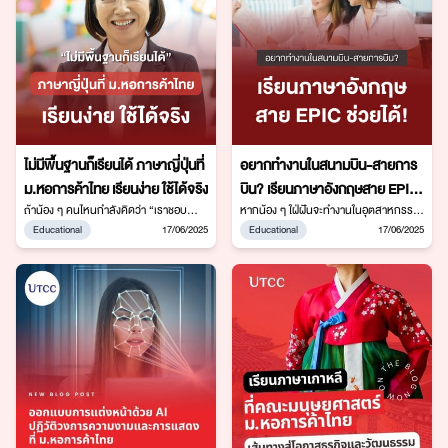
ไม่มีพื้นฐานก็เรียนได้ ภาษาญี่ปุ่นที่
อยากทำงานในสนามบิน-สายการ
ม.หอการค้าไทย เรียนง่าย ใช้ได้จริง
บิน? เรียนภาษาอังกฤษสาย EPIC
ถ้าน้อง ๆ คนไหนกำลังคิดว่า “เราชอบ
ช่วยได้!
หากน้อง ๆ ใฝ่ฝันจะทำงานในอุตสาหกรรม
ญี่ปุ่นนะ แต่ไม่เคยเรียนภาษาญี่ปุ่นมาก่อน
การบิน หลักสูตรภาษาอังกฤษเพื่ออาชีพ
Educational
17/06/2025
Educational
17/06/2025
เลย… ถ้าเข้าคณะนี้จะตามเพื่อนทันไหม?”
และการสื่อสารนานาชาติ “English for
บอกเลยครับว่า “เรียนไหวแน่นอน!”
Professional and International
เพราะที่สาขาวิชาภาษาญี่ปุ่น มหาวิทยาลัย
Communication” (EPIC) คณะ
หอการค้าไทย
มนุษยศาสตร์ มหาวิทยาลัยหอการค้าไทย
พร้อมพาน้อง ๆ ก้าวสู่ความสำเร็จ!