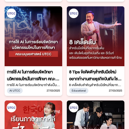
หอการค้าไทย ก้าวไปอีกขั้นสู่ความสำเร็จที่
วันนี้ EPIC มีคำแนะนำดีๆมาบอกครับ
ระดับเอเชีย
เหนือกว่า
การทำงานในต่างประเทศโดยไม่เก่งภาษา
อังกฤษอาจดูท้าทาย แต่ก็ไม่ใช่เรื่องที่เป็นไป
ไม่ได้ ถ้าคุณเตรียมตัวให้ดีและใช้กลยุทธ์ใน
การพัฒนาทักษะภาษาอังกฤษ นี่คือ
แนวทางที่จะช่วยให้คุณเตรียมตัวได้ดีขึ้น
การใช้ AI ในการเรียนจิตวิทยา
8 Tips ข้อคิดดีๆสำหรับมือใหม่
นวัตกรรมใหม่ในการศึกษา คณะ
อยากทำงานสายธุรกิจบันเทิง โชว์
มนุษยศาสตร์ UTCC
การใช้ AI ในการเรียนจิตวิทยากำลังเป็น
และอีเว้นท์
8 เคล็ดลับสำคัญสำหรับมือใหม่ที่อยาก
หัวข้อที่น่าสนใจและมีการพัฒนาอย่าง
เริ่มต้น และเติบโตในธุรกิจบันเทิง และอีเว้
AI UTCC
27/03/2025
Educational
27/03/2025
รวดเร็ว ซึ่ง AI สามารถเข้ามาช่วยเสริม
นท์ พร้อมต่อยอดที่มหาวิทยาลัย
การเรียนรู้ การวิจัย และการรักษาใน
หอการค้าไทย, เรียนอะไรดีถ้าอยากทำอีเว้
หลายด้านของจิตวิทยาได้ นี่คือลักษณะ
นท์, คณะมนุษยศาสตร์ ม.หอการค้าไทย,
การใช้ AI ที่เกี่ยวข้องกับการเรียนจิตวิทยา
ฝึกงานธุรกิจบันเทิง, อาชีพธุรกิจ
บันเทิง,เรียนการจัดอีเว้นท์