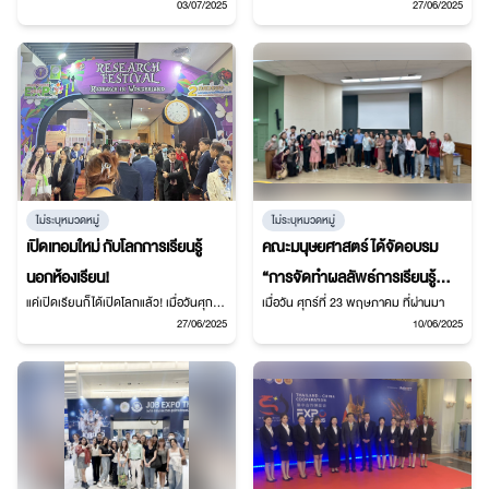
กิจการนักศึกษา จัดสัมมนาผู้นำนักศึกษา
ร่วมวิจัยกับอาจารย์ ดร.จักรพันธ์ เรียม
03/07/2025
27/06/2025
ปี 68 คณะมนุษยศาสตร์
ลิว ในหัวข้อการใช้ YouTube Read-
Alouds เป็นเครื่องมือสร้างทักษะดิจิทัล
พร้อมนำเสนอผลงานในเวทีประชุม
วิชาการนานาชาติ ICELL2025
ไม่ระบุหมวดหมู่
ไม่ระบุหมวดหมู่
เปิดเทอมใหม่ กับโลกการเรียนรู้
คณะมนุษยศาสตร์ ได้จัดอบรม
นอกห้องเรียน!
“การจัดทำผลลัพธ์การเรียนรู้
แค่เปิดเรียนก็ได้เปิดโลกแล้ว! เมื่อวันศุกร์ที่
เมื่อวัน ศุกร์ที่ 23 พฤษภาคม ที่ผ่านมา
ระดับรายวิชา (CLOs
20 มิถุนายน 2568 นักศึกษาใหม่ ชั้นปีที่ 1
27/06/2025
10/06/2025
Formulation)”
คณะมนุษยศาสตร์ ที่เข้าเรียนในเดือน
มิถุนายน ในรายวิชา GE905 การเรียนรู้
นอกห้องเรียน (Out-of-School
Literacies)