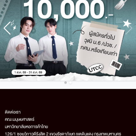
ติดต่อเรา
คณะมนุษยศาสตร์
มหาวิทยาลัยหอการค้าไทย
126/1 ซอยวิภาวดีรังสิต 2 แขวงรัชดาภิเษก เขตดินแดง กรุงเทพมหานคร