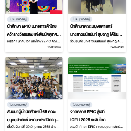
ไม่ระบุหมวดหมู่
ไม่ระบุหมวดหมู่
นักศึกษา EPIC ม.หอการค้าไทย
นักศึกษาคณะมนุษยศาสตร์
คว้ารางวัลชมเชย แข่งขันมัคคุเทศก์
นางสาวมนัสนันท์ สุบงกฏ ได้รับ
ณัฐริกา นาคนาวา นักศึกษา EPIC คณะ
ร่วมยินดี! นางสาวมนัสนันท์ สุบงกฏ คว้า
ภาษาอังกฤษ
รางวัลชมเชย (ระดับอุดมศึกษา) ใน
มนุษยศาสตร์ มหาวิทยาลัยหอการค้าไทย
รางวัลชมเชยระดับอุดมศึกษา ในการ
15/08/2025
24/07/2025
การประกวดอ่านออกเสียงภาษา
คว้ารางวัลชมเชยจากการแข่งขัน
ประกวดอ่านออกเสียงภาษาไทย “รางวัล
มัคคุเทศก์ภาษาอังกฤษ English Tour
หม่อมหลวงบุญเหลือ เทพยสุวรรณ”
ไทย
Guiding Competition
เนื่องในวันภาษาไทยแห่งชาติ
ไม่ระบุหมวดหมู่
ไม่ระบุหมวดหมู่
สัมมนาผู้นำนักศึกษาปี 68 คณะ
จากคลาส EPIC สู่เวที
มนุษยศาสตร์ จากอาสาสมัครทุก
ICELL2025 ระดับโลก
เมื่อวันจันทร์ที่ 30 มิถุนายน 2568 ฝ่าย
สองนักศึกษา EPIC คณะมนุษยศาสตร์
สาขาวิชา