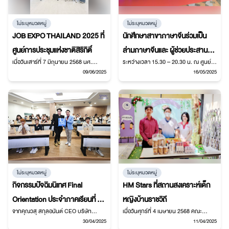
ไม่ระบุหมวดหมู่
ไม่ระบุหมวดหมู่
JOB EXPO THAILAND 2025 ที่
นักศึกษาสาขาภาษาจีนร่วมเป็น
ศูนย์การประชุมแห่งชาติสิริกิติ์
ล่ามภาษาจีนและ ผู้ช่วยประสาน
เมื่อวันเสาร์ที่ 7 มิถุนายน 2568 นศ.
ระหว่างเวลา 15.30 – 20.30 น. ณ ศูนย์
งานในงานแสดงสินค้า Thailand –
หลักสูตรปริญญาตรีใบที่สองและหลักสูตร
แสดงสินค้าและการประชุมอิมแพ็ค
09/06/2025
16/05/2025
China Cooperation Expo 2025
นอกเวลาทำการ สาขาภาษาอังกฤษเพื่อ
เมืองทองธานี โดยสภาหอการค้าแห่ง
อาชีพและการสื่อสารนานาชาติ คณะ
ประเทศไทย
วันที่ 8 พฤษภาคม 2568
มนุษยศาสตร์ ซึ่งเรียนรายวิชา HS208
การสื่อสารระหว่างวัฒนธรรมในบริบททาง
ธุรกิจ
ไม่ระบุหมวดหมู่
ไม่ระบุหมวดหมู่
กิจกรรมปัจฉิมนิเทศ Final
HM Stars ที่สถานสงเคราะห์เด็ก
Orientation ประจำภาคเรียนที่ 2
หญิงบ้านราชวิถี
จากคุณวสุ สกุลอนันต์ CEO บริษัท
เมื่อวันศุกร์ที่ 4 เมษายน 2568 คณะ
ปีการศึกษา 2567 ให้กับนักศึกษา
LEON MODE ผู้เชี่ยวชาญด้านการตลาด
มนุษยศาสตร์ มหาวิทยาลัยหอการค้าไทย
30/04/2025
11/04/2025
ในคณะ ได้เข้าร่วมรับฟังการ