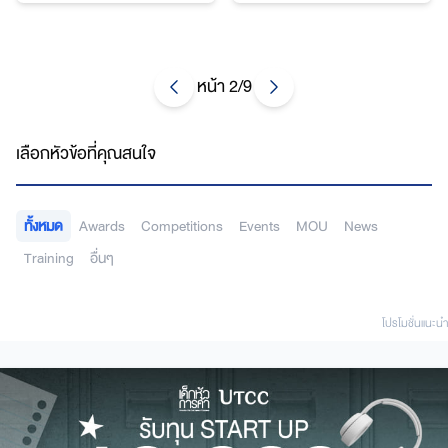
ครบวงจร และ “การพัฒนาบุคลิกภาพ
ได้นำนักศึกษาในโครงการไปร่วมทำ
ก่อนก้าวเข้าสู่ตลาดแรงงาน” กับอาจารย์ว
กิจกรรมสนุก ๆ และได้ความรู้ทางภาษา
บรรยายในหัวข้อ “ปลูก DNA ด้าน
รพรรณ วงศ์พิศาล วิทยากรด้านการ
ทั้งภาษาอังกฤษ ภาษาจีน และภาษาเกาหลี
ธุรกิจสู่เด็กมนุษย์: การตลาดสมัย
พัฒนาบุคลิกภาพและภาพลักษณ์
กับน้อง ๆ ที่สถานสงเคราะห์เด็กหญิงบ้าน
ใหม่”
ราชวิถี
หน้า 2/9
เลือกหัวข้อที่คุณสนใจ
ทั้งหมด
Awards
Competitions
Events
MOU
News
Training
อื่นๆ
โปรโมชั่นแนะนํา